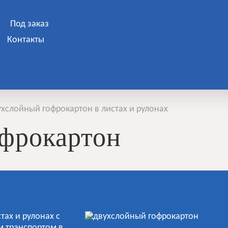
Под заказ
Контакты
хслойный гофрокартон в листах и рулонах
фрокартон
тах и рулонах с
м транспортом в