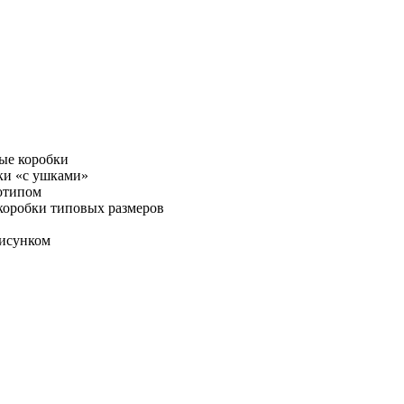
ые коробки
ки «с ушками»
отипом
коробки типовых размеров
рисунком