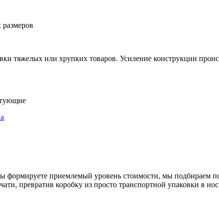
х размеров
вки тяжелых или хрупких товаров. Усиление конструкции происх
ктующие
на
Вы формируете приемлемый уровень стоимости, мы подбираем по
ати, превратив коробку из просто транспортной упаковки в нос