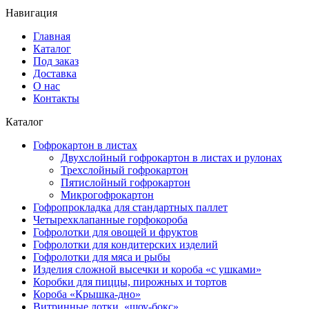
Навигация
Главная
Каталог
Под заказ
Доставка
О нас
Контакты
Каталог
Гофрокартон в листах
Двухслойный гофрокартон в листах и рулонах
Трехслойный гофрокартон
Пятислойный гофрокартон
Микрогофрокартон
Гофропрокладка для стандартных паллет
Четырехклапанные горфокороба
Гофролотки для овощей и фруктов
Гофролотки для кондитерских изделий
Гофролотки для мяса и рыбы
Изделия сложной высечки и короба «с ушками»
Коробки для пиццы, пирожных и тортов
Короба «Крышка-дно»
Витринные лотки, «шоу-бокс»