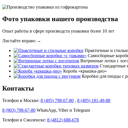
Фото упаковки нашего производства
Опыт работы в сфере производста упаковки
более 10 лет
Листайте вправо →
Практичные и стильн
Самосборные короб
Витринные лотки с лог
Стандартные 
Короба «крышка-дно»
Коробки для пиццы с 
Контакты
Телефон в Москве:
8 (495) 798-67-80
,
8 (495) 181-49-88
8 (903) 798-67-80
WhatsApp, Viber и Telegram
Телефон в Смоленске:
8 (4812) 688-678