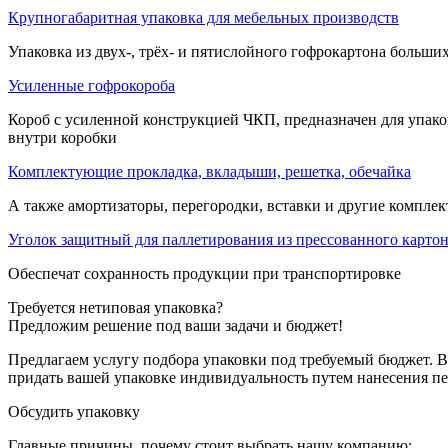
Крупногабаритная упаковка для мебельных производств
Упаковка из двух-, трёх- и пятислойного гофрокартона больши
Усиленные гофрокороба
Короб с усиленной конструкцией ЧКП, предназначен для упако
внутри коробки
Комплектующие прокладка, вкладыши, решетка, обечайка
А также амортизаторы, перегородки, вставки и другие компле
Уголок защитный для паллетирования из прессованного карто
Обеспечат сохранность продукции при транспортировке
Требуется нетиповая упаковка?
Предложим решение под ваши задачи и бюджет!
Предлагаем услугу подбора упаковки под требуемый бюджет. 
придать вашей упаковке индивидуальность путем нанесения печ
Обсудить упаковку
Главные причины, почему стоит выбрать нашу компанию: