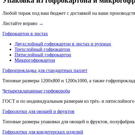
Упаковка из гофрокартона и микрогофр
Любой тираж под ваш бюджет с доставкой на ваше производст
Листайте вправо →
Гофрокартон в листах
Двухслойный гофрокартон в листах и рулонах
Трехслойный гофрокартон
Пятислойный гофрокартон
Микрогофрокартон
Гофропрокладка для стандартных паллет
Типовые размеры 1200х800 и 1200х1000, а также гофропроклад
Четырехклапанные горфокороба
ГОСТ и по индивидуальным размерам из трёх- и пятислойного 
Гофролотки для овощей и фруктов
Типовые размеры упаковки для овощей и фруктов, полуфабрик
Гофролотки для кондитерских изделий