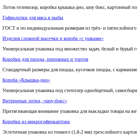
Лоток-телевизор, коробка крышка-дно, шоу бокс, картонный п
Гофролотки для мяса и рыбы
ГОСТ и по индивидуальным размерам из трёх- и пятислойного 
Изделия сложной высечки и короба «с ушками»
Универсальная упаковка под множество задач, белый и бурый 
Коробки для пиццы, пирожных и тортов
Стандартный размеры для пиццы, кусочков пиццы, с карманами
Короба «Крышка-дно»
Универсальная упаковка под степплер однобортный, самосборн
Витринные лотки, «шоу-бокс»
Притягивающая внимание упаковка для выкладки товара на ви
Коробки из микрогофрокартона
Эстетичная упаковка из тонкого (1,8-2 мм) трехслойного карто